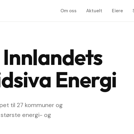
Om oss
Aktuelt
Eiere
r Innlandets
idsiva Energi
apet til 27 kommuner og
 største energi- og