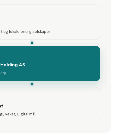
t og lokale energiselskaper
 Holding AS
nergi
et
i, Vekst, Digital m.fl.