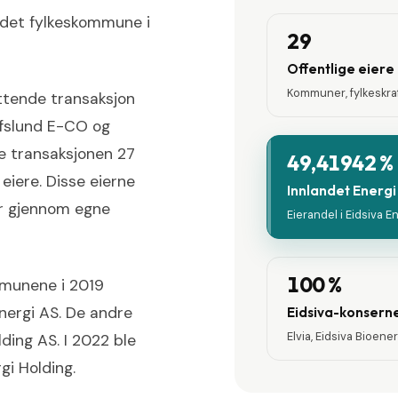
ndet fylkeskommune i
29
Offentlige eiere
Kommuner, fylkeskraf
ttende transaksjon
fslund E-CO og
ne transaksjonen 27
49,41942 %
iere. Disse eierne
Innlandet Energi
ler gjennom egne
Eierandel i Eidsiva E
100 %
munene i 2019
Energi AS. De andre
Eidsiva-konsern
Elvia, Eidsiva Bioenerg
lding AS. I 2022 ble
gi Holding.