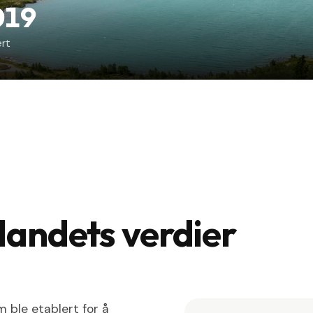
019
ert
landets verdier
m ble etablert for å