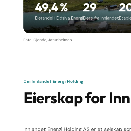
49,4 %
29
2
Eierandel i Eidsiva Energi
Eiere fra Innlandet
Etabl
Foto: Gjende, Jotunheimen
Om Innlandet Energi Holding
Eierskap for Inn
Innlandet Energi Holding AS er et selskap so